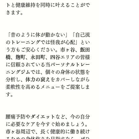
ト
と健康維持を同時に叶えることがで
きます。
「昔のように体が動かない」「自己流
の
トレーニング
では怪我が心配」とい
う方もご安心ください。
市ヶ谷
、
飯田
橋
、
麹町
、
永田町
、
四谷
エリアの皆様
に信頼されている当
パーソナルトレー
ニングジム
では、個々の身体の状態を
分析し、
体力の衰え
をカバーしながら
柔軟性を高めるメニューをご提案しま
す。
腰痛予防や
ダイエット
など、今の自分
に必要なケアを今すぐ始めましょう。
市ヶ谷
周辺で、長く健康的に働き続け