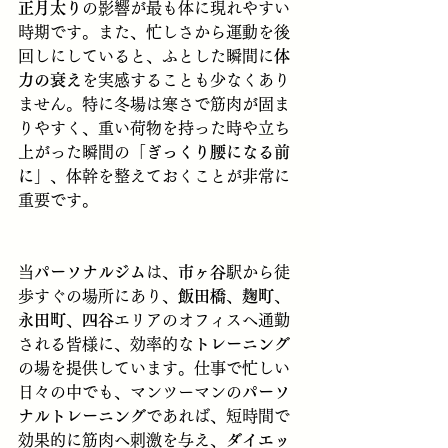
正月太り
の影響が最も体に現れやすい
時期です。また、忙しさから運動を後
回しにしていると、ふとした瞬間に
体
力の衰え
を実感することも少なくあり
ません。特に冬場は寒さで筋肉が固ま
りやすく、重い荷物を持った時や立ち
上がった瞬間の「
ぎっくり腰になる前
に
」、体幹を整えておくことが非常に
重要です。
当
パーソナルジム
は、
市ヶ谷
駅から徒
歩すぐの場所にあり、
飯田橋
、
麹町
、
永田町
、
四谷
エリアのオフィスへ通勤
される皆様に、効率的な
トレーニング
の場を提供しています。仕事で忙しい
日々の中でも、マンツーマンの
パーソ
ナルトレーニング
であれば、短時間で
効果的に筋肉へ刺激を与え、
ダイエッ