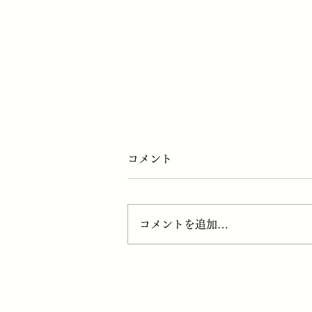
コメント
コメントを追加…
体型維持ジム 四谷で健康的な
体型維持をサポート